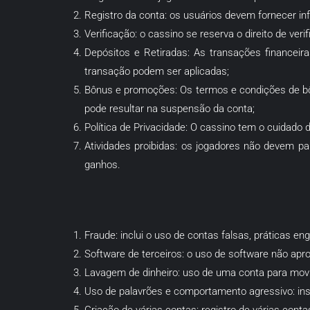
Registro da conta: os usuários devem fornecer in
Verificação: o cassino se reserva o direito de v
Depósitos e Retiradas: As transações financeir
transação podem ser aplicadas;
Bônus e promoções: Os termos e condições de bô
pode resultar na suspensão da conta;
Política de Privacidade: O cassino tem o cuidado 
Atividades proibidas: os jogadores não devem par
ganhos.
Fraude: inclui o uso de contas falsas, práticas 
Software de terceiros: o uso de software não apro
Lavagem de dinheiro: uso de uma conta para movim
Uso de palavrões e comportamento agressivo: in