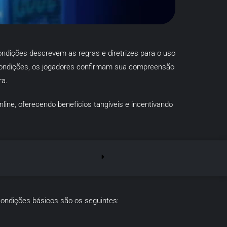
ndições descrevem as regras e diretrizes para o uso
 condições, os jogadores confirmam sua compreensão
ra.
line, oferecendo benefícios tangíveis e incentivando
condições básicos são os seguintes: